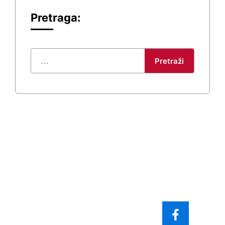
Pretraga:
Pretraži
KONTAKT
PREGLED
+381 69 777373
Naslovna
info@vlaskastranka.org.
Novosti
Stari Korzo 30/5,
Dokumenti
12000 Požarevac,
Kontakt
Serbia