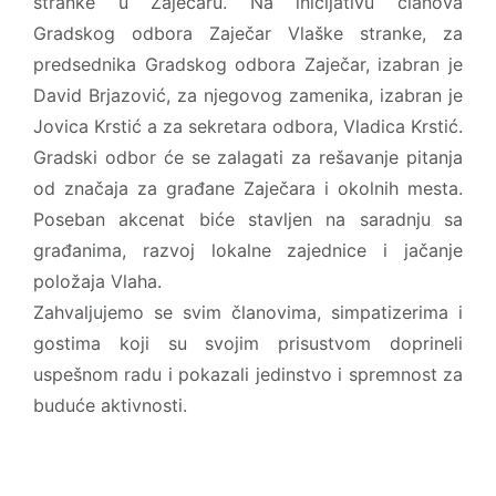
stranke u Zaječaru. Na inicijativu članova
Gradskog odbora Zaječar Vlaške stranke, za
predsednika Gradskog odbora Zaječar, izabran je
David Brjazović, za njegovog zamenika, izabran je
Jovica Krstić a za sekretara odbora, Vladica Krstić.
Gradski odbor će se zalagati za rešavanje pitanja
od značaja za građane Zaječara i okolnih mesta.
Poseban akcenat biće stavljen na saradnju sa
građanima, razvoj lokalne zajednice i jačanje
položaja Vlaha.
Zahvaljujemo se svim članovima, simpatizerima i
gostima koji su svojim prisustvom doprineli
uspešnom radu i pokazali jedinstvo i spremnost za
buduće aktivnosti.