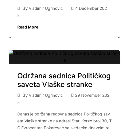
By
Vladimir Ugrinovic
4 December 202
5
Read More
Održana sednica Političkog
saveta Vlaške stranke
By
Vladimir Ugrinovic
29 November 202
5
Danas je održana redovna sednica Političkog sav
eta Vlaške stranke na adresi Stari Korzo broj 30, T
C Evrocentar, Požarevac sa sledećim dnevnim re