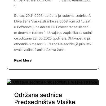
By
Vladimir Ugrinovic
29 November 202
5
Danas, 29.11.2025. održana je redovna sednica A
ktiva žena Vlaške stranke sa početkom od 15 sati
u Požarevcu, na adresi TC Evrocentar sa sledeći
m dnevnim redom: 1. Usvajanje zapisnika sa sedni
ce održane 28. 05.2025 godine 2. Aktivnosti u pr
ethodnih 6 meseci 3. Razno Na sednici je prisustv
ovala većina članica Aktiva žena.
Read More
Održana sednica
Predsedništva Vlaške