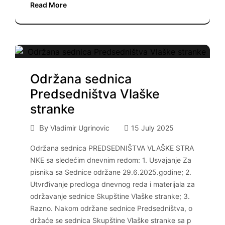
Read More
Održana sednica
Predsedništva Vlaške
stranke
By
Vladimir Ugrinovic
15 July 2025
Održana sednica PREDSEDNIŠTVA VLAŠKE STRA
NKE sa sledećim dnevnim redom: 1. Usvajanje Za
pisnika sa Sednice održane 29.6.2025.godine; 2.
Utvrđivanje predloga dnevnog reda i materijala za
održavanje sednice Skupštine Vlaške stranke; 3.
Razno. Nakom održane sednice Predsedništva, o
držaće se sednica Skupštine Vlaške stranke sa p