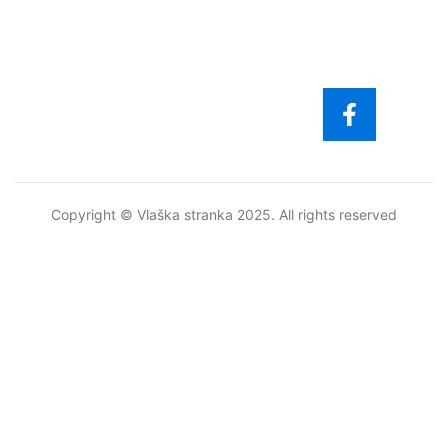
info@vlaskastranka.org.
Novosti
Stari Korzo 30/5,
Dokumenti
12000 Požarevac,
Kontakt
Serbia
Copyright © Vlaška stranka 2025. All rights reserved