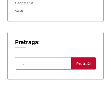
Saopštenja
Vesti
Pretraga:
Pretraži
KONTAKT
PREGLED
+381 69 777373
Naslovna