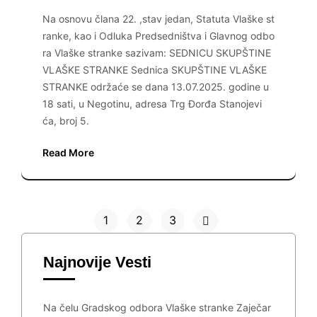
Na osnovu člana 22. ,stav jedan, Statuta Vlaške st
ranke, kao i Odluka Predsedništva i Glavnog odbo
ra Vlaške stranke sazivam: SEDNICU SKUPŠTINE
VLAŠKE STRANKE Sednica SKUPŠTINE VLAŠKE
STRANKE održaće se dana 13.07.2025. godine u
18 sati, u Negotinu, adresa Trg Đorđa Stanojevi
ća, broj 5.
Read More
1
2
3
Najnovije Vesti
Na čelu Gradskog odbora Vlaške stranke Zaječar