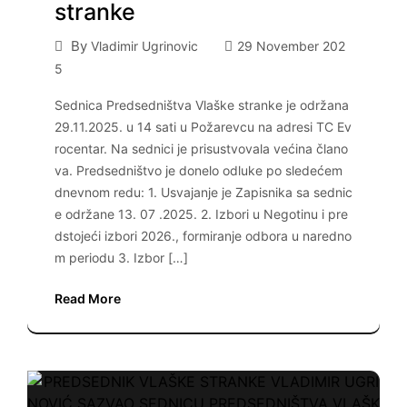
stranke
By
Vladimir Ugrinovic
29 November 202
5
Sednica Predsedništva Vlaške stranke je održana
29.11.2025. u 14 sati u Požarevcu na adresi TC Ev
rocentar. Na sednici je prisustvovala većina člano
va. Predsedništvo je donelo odluke po sledećem
dnevnom redu: 1. Usvajanje je Zapisnika sa sednic
e održane 13. 07 .2025. 2. Izbori u Negotinu i pre
dstojeći izbori 2026., formiranje odbora u naredno
m periodu 3. Izbor […]
Read More