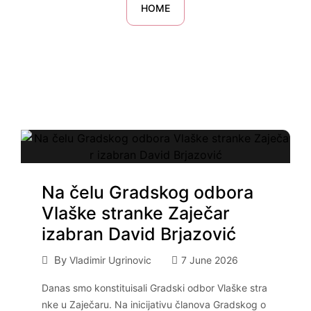
HOME
Na čelu Gradskog odbora
Vlaške stranke Zaječar
izabran David Brjazović
By
Vladimir Ugrinovic
7 June 2026
Danas smo konstituisali Gradski odbor Vlaške stra
nke u Zaječaru. Na inicijativu članova Gradskog o