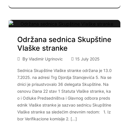
Održana sednica Skupštine
Vlaške stranke
By
Vladimir Ugrinovic
15 July 2025
Sednica Skupštine Vlaške stranke održana je 13.0
7.2025. na adresi Trg Djordja Stanojevića 5. Na se
dnici je prisustvovalo 36 delegata Skupštine. Na
osnovu člana 22 stav 1 Statuta Vlaške stranke, ka
o i Odluke Predsedništva i Glavnog odbora preds
ednik Vlaške stranke je sazvao sednicu Skupštine
Vlaške stranke sa sledećim dnevnim redom: 1. Iz
bor Verifikacione komisije 2. […]