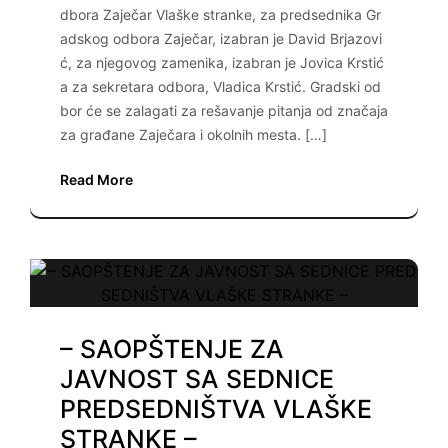
dbora Zaječar Vlaške stranke, za predsednika Gr
adskog odbora Zaječar, izabran je David Brjazovi
ć, za njegovog zamenika, izabran je Jovica Krstić
a za sekretara odbora, Vladica Krstić. Gradski od
bor će se zalagati za rešavanje pitanja od značaja
za građane Zaječara i okolnih mesta. […]
Read More
– SAOPŠTENJE ZA
JAVNOST SA SEDNICE
PREDSEDNIŠTVA VLAŠKE
STRANKE –