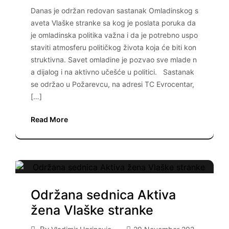
Danas je održan redovan sastanak Omladinskog s
aveta Vlaške stranke sa kog je poslata poruka da
je omladinska politika važna i da je potrebno uspo
staviti atmosferu političkog života koja će biti kon
struktivna. Savet omladine je pozvao sve mlade n
a dijalog i na aktivno učešće u politici. Sastanak
se održao u Požarevcu, na adresi TC Evrocentar,
[…]
Read More
Održana sednica Aktiva
žena Vlaške stranke