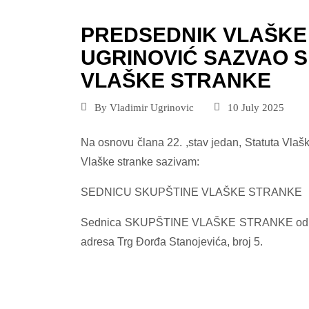
PREDSEDNIK VLAŠKE
UGRINOVIĆ SAZVAO S
VLAŠKE STRANKE
By
Vladimir Ugrinovic
10 July 2025
Na osnovu člana 22. ,stav jedan, Statuta Vlaš
Vlaške stranke sazivam:
SEDNICU SKUPŠTINE VLAŠKE STRANKE
Sednica SKUPŠTINE VLAŠKE STRANKE održaće
adresa Trg Đorđa Stanojevića, broj 5.