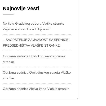
Najnovije Vesti
Na čelu Gradskog odbora Vlaške stranke
Zaječar izabran David Brjazović
– SAOPŠTENJE ZA JAVNOST SA SEDNICE
PREDSEDNIŠTVA VLAŠKE STRANKE –
Održana sednica Političkog saveta Vlaške
stranke
Održana sednica Omladinskog saveta Vlaške
stranke
Održana sednica Aktiva žena Vlaške stranke