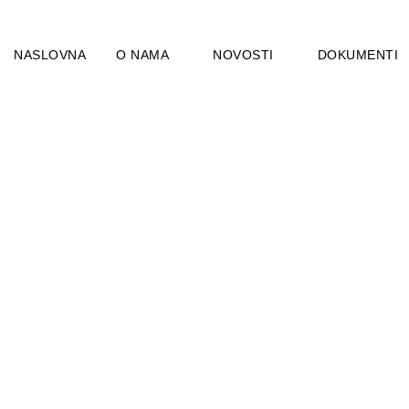
NASLOVNA
O NAMA
NOVOSTI
DOKUMENTI
DNIK VLAŠKE 
IR UGRINOVIĆ
CU SKUPŠTINE 