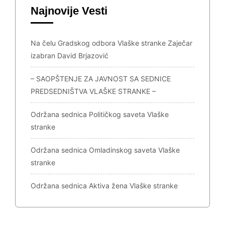
Najnovije Vesti
Na čelu Gradskog odbora Vlaške stranke Zaječar
izabran David Brjazović
– SAOPŠTENJE ZA JAVNOST SA SEDNICE
PREDSEDNIŠTVA VLAŠKE STRANKE –
Održana sednica Političkog saveta Vlaške
stranke
Održana sednica Omladinskog saveta Vlaške
stranke
Održana sednica Aktiva žena Vlaške stranke