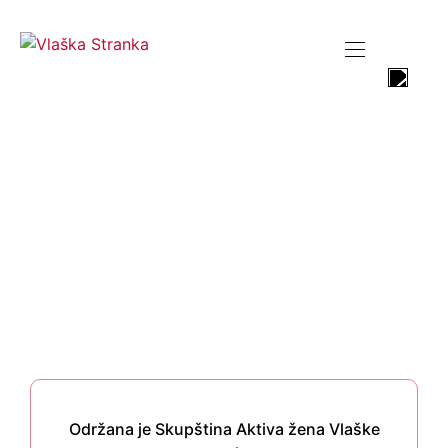
ODRŽANA JE
SKUPŠTINA AKTIVA
ŽENA VLAŠKE
STRANKE
HOME
VESTI
Održana je Skupština Aktiva žena Vlaške