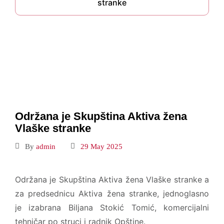
stranke
Održana je Skupština Aktiva žena
Vlaške stranke
By
admin
29 May 2025
Održana je Skupština Aktiva žena Vlaške stranke a
za predsednicu Aktiva žena stranke, jednoglasno
je izabrana Biljana Stokić Tomić, komercijalni
tehničar po struci i radnik Opštine.